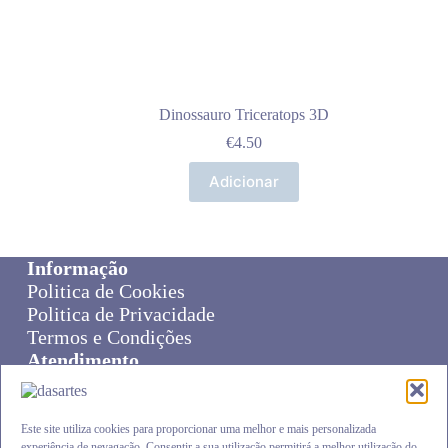
Dinossauro Triceratops 3D
€
4.50
Adicionar
Informação
Politica de Cookies
Politica de Privacidade
Termos e Condições
Atendimento
Sobre Nós
Livro de Reclamações
Online Disput Resolution
Este site utiliza cookies para proporcionar uma melhor e mais personalizada
experiência de nevagação. Consentir a sua utilização permitirá a melhor utilização do