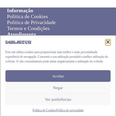
Informação
Politica de Cookies
Politica de Privacidade
Termos e Condições
Atendimento
Sobre Nós
Livro de Reclamações
Online Disput Resolution
Este site utiliza cookies para proporcionar uma melhor e mais personalizada
experiência de nevagação. Consentir a sua utilização permitirá a melhor utilização do
Cliente
website. O não consentimento pode afetar negativamente a utilização do website.
Carrinho
Envios e Devoluções
Finalizar Compra
Aceitar
Negar
DASARTES
.pt © 2026
Ver preferências
Política de Cookies
Política de privacidade
Siga-nos:
Facebook
|
Instagram