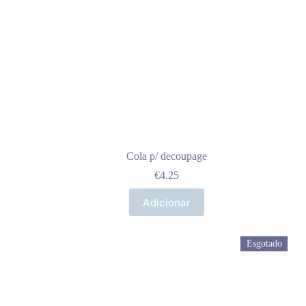
Cola p/ decoupage
€
4.25
Adicionar
Esgotado