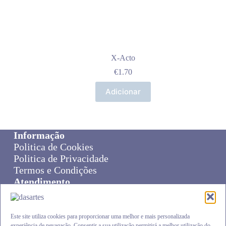
X-Acto
€
1.70
Adicionar
Informação
Politica de Cookies
Politica de Privacidade
Termos e Condições
Atendimento
Sobre Nós
Livro de Reclamações
Online Disput Resolution
Este site utiliza cookies para proporcionar uma melhor e mais personalizada
experiência de nevagação. Consentir a sua utilização permitirá a melhor utilização do