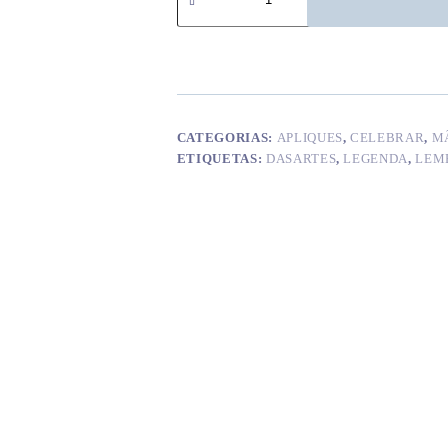
Aplique
Pai
CATEGORIAS:
APLIQUES
,
CELEBRAR
,
MÃ
ETIQUETAS:
DASARTES
,
LEGENDA
,
LEM