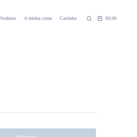
Produtos
A minha conta
Carrinho
€
0.00
Carrinho
de
compras
Adicionar