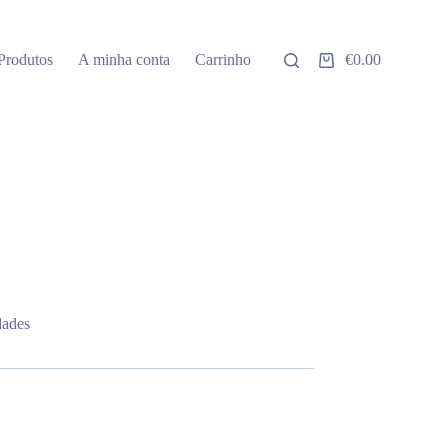
Produtos
A minha conta
Carrinho
€
0.00
Carrinho
de
compras
dades