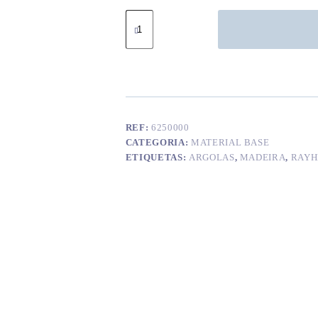
Quantidade
de
Argolas
madeira
55
mm
REF:
6250000
CATEGORIA:
MATERIAL BASE
ETIQUETAS:
ARGOLAS
,
MADEIRA
,
RAYH