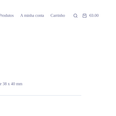
Produtos
A minha conta
Carrinho
€
0.00
Carrinho
de
compras
de 38 x 40 mm