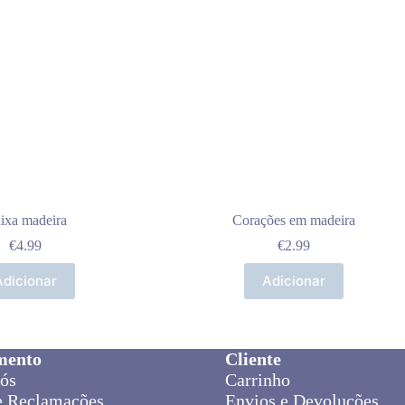
ixa madeira
Corações em madeira
€
4.99
€
2.99
Adicionar
Adicionar
mento
Cliente
ós
Carrinho
e Reclamações
Envios e Devoluções