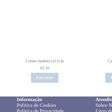
Contas madeira (x12) tp
Ca
€
2.10
Adicionar
Informação
Atendi
Politica de Cookies
Sobre N
Politica de Privacidade
Livro d