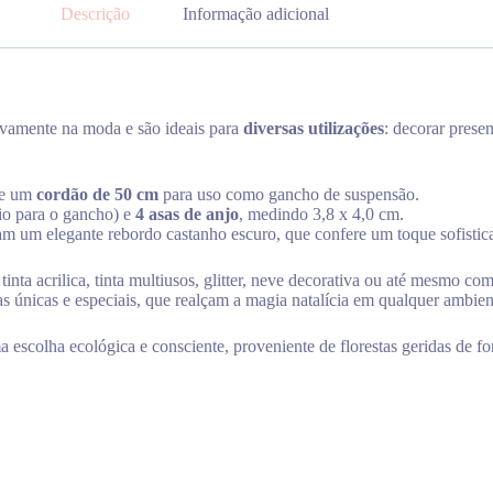
Descrição
Informação adicional
ovamente na moda e são ideais para
diversas utilizações
: decorar prese
e um
cordão de 50 cm
para uso como gancho de suspensão.
cio para o gancho) e
4 asas de anjo
, medindo 3,8 x 4,0 cm.
m um elegante rebordo castanho escuro, que confere um toque sofistic
nta acrilica, tinta multiusos, glitter, neve decorativa ou até mesmo co
 únicas e especiais, que realçam a magia natalícia em qualquer ambien
escolha ecológica e consciente, proveniente de florestas geridas de fo