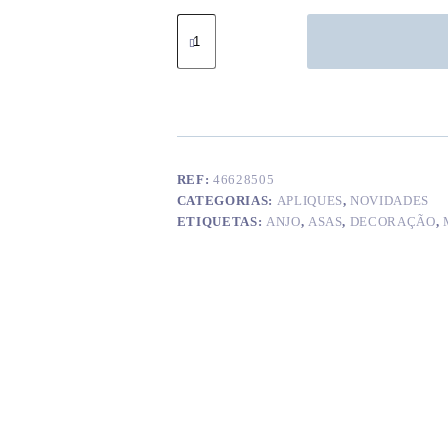
Quantidade
de
Asas
Anjo
decorativas
REF:
46628505
CATEGORIAS:
APLIQUES
,
NOVIDADES
ETIQUETAS:
ANJO
,
ASAS
,
DECORAÇÃO
,