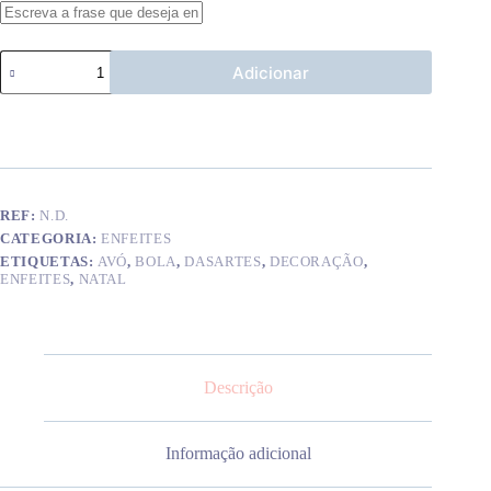
Quantidade
Adicionar
de
Bola
"Amo-
te
Avô"
REF:
N.D.
CATEGORIA:
ENFEITES
ETIQUETAS:
AVÓ
,
BOLA
,
DASARTES
,
DECORAÇÃO
,
ENFEITES
,
NATAL
Descrição
Informação adicional