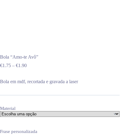
Bola “Amo-te Avô”
Price
€
1.75
–
€
1.90
range:
€1.75
Bola em mdf, recortada e gravada a laser
through
€1.90
Material
Frase personalizada