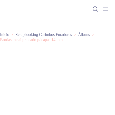
P
u
l
a
r
p
a
Início
Scrapbooking Carimbos Furadores
Álbuns
r
Bordas metal prateado p/ capas 14 mm
a
o
c
o
n
t
e
ú
d
o