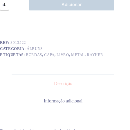
Quantidade
Adicionar
de
Bordas
metal
prateado
p/
capas
14
mm
REF:
8913522
CATEGORIA:
ÁLBUNS
ETIQUETAS:
BORDAS
,
CAPA
,
LIVRO
,
METAL
,
RAYHER
Descrição
Informação adicional