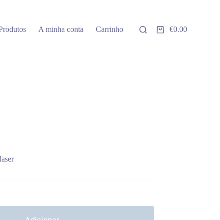
Produtos
A minha conta
Carrinho
€
0.00
Carrinho
de
compras
laser
Adicionar