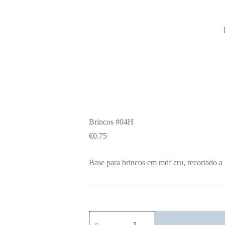
Brincos #04H
€
0.75
Base para brincos em mdf cru, recortado a 
Quantidade
de