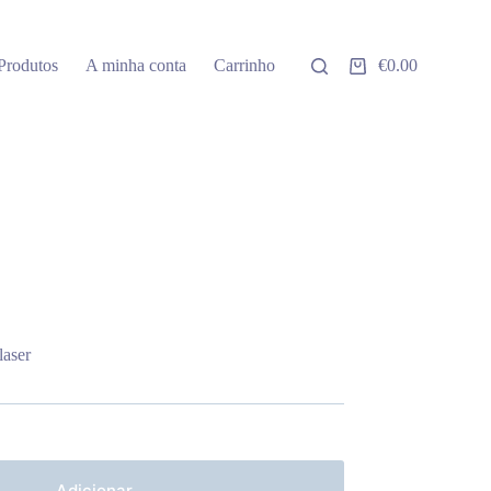
Produtos
A minha conta
Carrinho
€
0.00
Carrinho
de
compras
laser
Adicionar