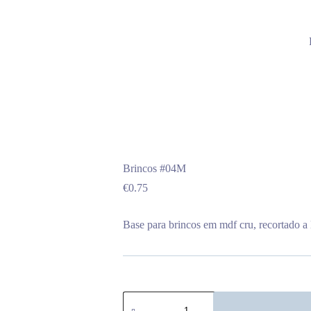
Brincos #04M
€
0.75
Base para brincos em mdf cru, recortado a 
Quantidade
de