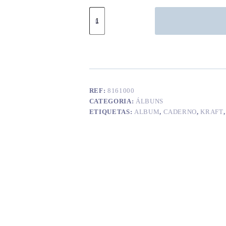
Quantidade
de
Caderno
c/
passepartout
REF:
8161000
CATEGORIA:
ÁLBUNS
ETIQUETAS:
ALBUM
,
CADERNO
,
KRAFT