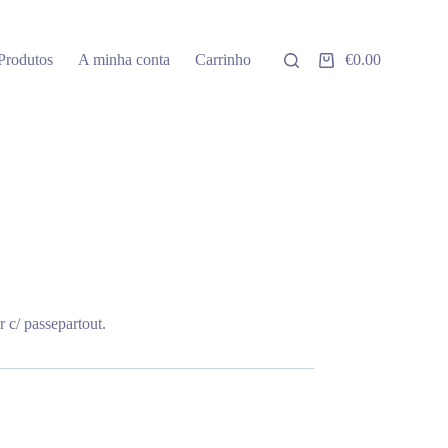
Produtos
A minha conta
Carrinho
€
0.00
Carrinho
de
compras
 c/ passepartout.