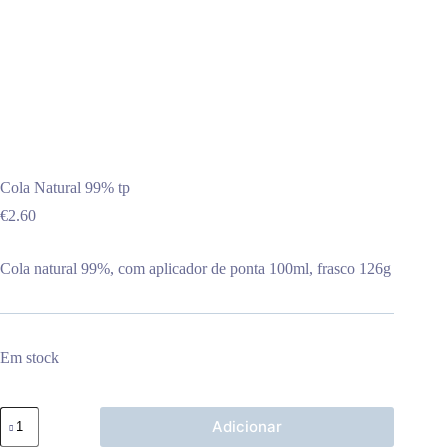
Cola Natural 99% tp
€
2.60
Cola natural 99%, com aplicador de ponta 100ml, frasco 126g
Em stock
Quantidade
Adicionar
de
Cola