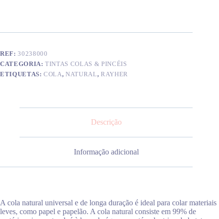
Natural
99%
tp
REF:
30238000
CATEGORIA:
TINTAS COLAS & PINCÉIS
ETIQUETAS:
COLA
,
NATURAL
,
RAYHER
Descrição
Informação adicional
A cola natural universal e de longa duração é ideal para colar materiais
leves, como papel e papelão. A cola natural consiste em 99% de