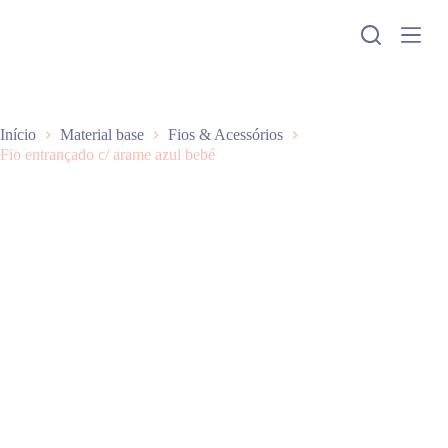
P
u
l
a
r
p
a
Início
Material base
Fios & Acessórios
r
Fio entrançado c/ arame azul bebé
a
o
c
o
n
t
e
ú
d
o