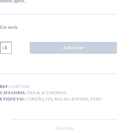
metros aprox.
Em stock
Quantidade
Adicionar
de
Fio
entrançado
c/
arame
azul
bebé
REF:
55937358
CATEGORIA:
FIOS & ACESSÓRIOS
ETIQUETAS:
CORDÃO
,
FIO
,
MALHA
,
RAYHER
,
TUBO
Descrição