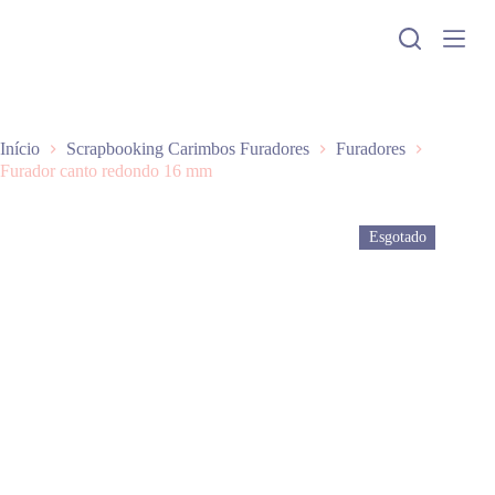
P
u
l
a
r
p
a
Início
Scrapbooking Carimbos Furadores
Furadores
r
Furador canto redondo 16 mm
a
o
c
Esgotado
o
n
t
e
ú
d
o