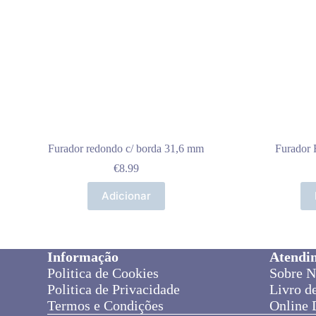
Furador redondo c/ borda 31,6 mm
Furador
€
8.99
Adicionar
Informação
Atendi
Politica de Cookies
Sobre N
Politica de Privacidade
Livro d
Termos e Condições
Online 