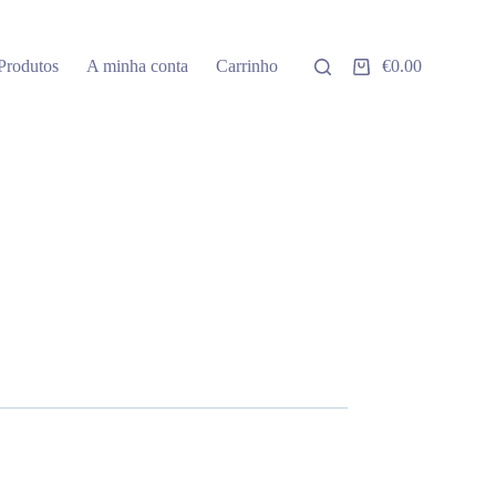
Produtos
A minha conta
Carrinho
€
0.00
Carrinho
de
compras