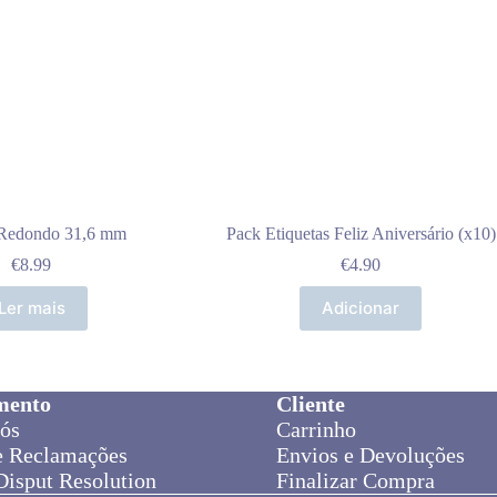
 Redondo 31,6 mm
Pack Etiquetas Feliz Aniversário (x10)
€
8.99
€
4.90
Ler mais
Adicionar
mento
Cliente
ós
Carrinho
e Reclamações
Envios e Devoluções
Disput Resolution
Finalizar Compra