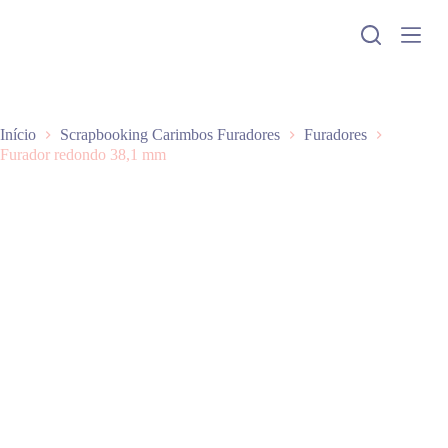
P
u
l
a
r
p
a
Início
Scrapbooking Carimbos Furadores
Furadores
r
Furador redondo 38,1 mm
a
o
c
o
n
t
e
ú
d
o