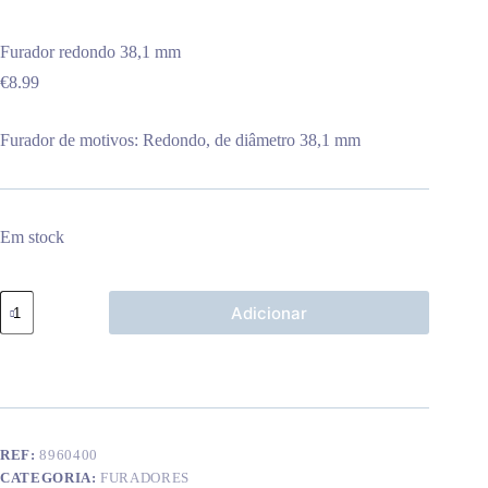
Furador redondo 38,1 mm
€
8.99
Furador de motivos: Redondo, de diâmetro 38,1 mm
Em stock
Quantidade
Adicionar
de
Furador
redondo
38,1
mm
REF:
8960400
CATEGORIA:
FURADORES