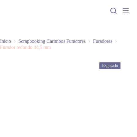
P
u
l
a
r
p
a
Início
Scrapbooking Carimbos Furadores
Furadores
r
Furador redondo 44,5 mm
a
o
c
Esgotado
o
n
t
e
ú
d
o