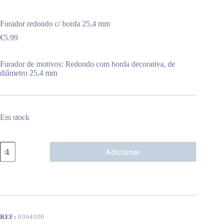
Furador redondo c/ borda 25,4 mm
€
5.99
Furador de motivos: Redondo com borda decorativa, de
diâmetro 25,4 mm
Em stock
Quantidade
Adicionar
de
Furador
redondo
c/
borda
25,4
mm
REF:
8964000