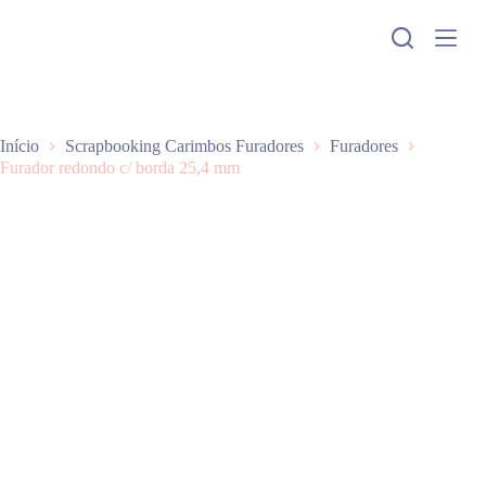
P
u
l
a
r
p
a
Início
Scrapbooking Carimbos Furadores
Furadores
r
Furador redondo c/ borda 25,4 mm
a
o
c
o
n
t
e
ú
d
o