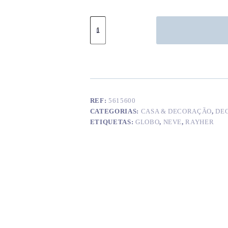
Quantidade
de
Globo
neve
9
cm
REF:
5615600
CATEGORIAS:
CASA & DECORAÇÃO
,
DE
ETIQUETAS:
GLOBO
,
NEVE
,
RAYHER