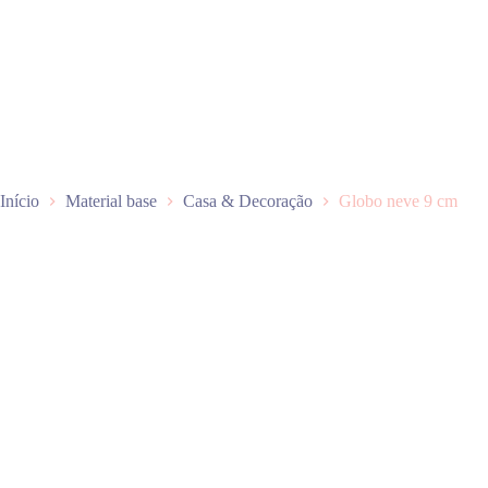
P
u
l
a
r
p
a
r
a
o
Início
Material base
Casa & Decoração
Globo neve 9 cm
c
o
n
t
e
ú
d
o