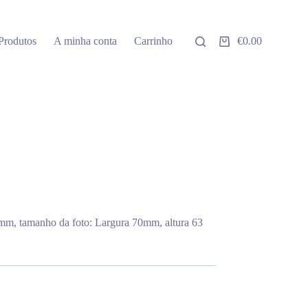
Produtos
A minha conta
Carrinho
€
0.00
Carrinho
de
compras
mm, tamanho da foto: Largura 70mm, altura 63