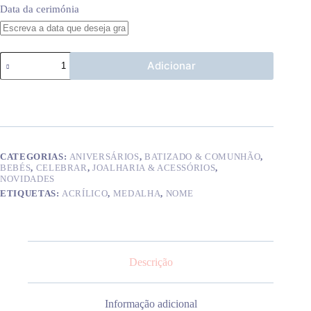
Data da cerimónia
Quantidade
Adicionar
de
Medalha
40mm
acrilico
c/
gravação
CATEGORIAS:
ANIVERSÁRIOS
,
BATIZADO & COMUNHÃO
,
BEBÉS
,
CELEBRAR
,
JOALHARIA & ACESSÓRIOS
,
NOVIDADES
ETIQUETAS:
ACRÍLICO
,
MEDALHA
,
NOME
Descrição
Informação adicional