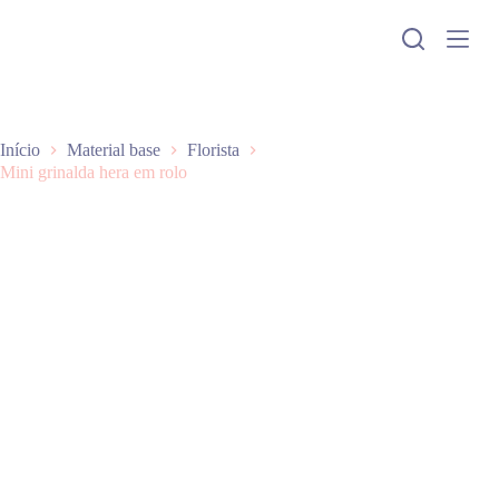
P
u
l
a
r
p
a
Início
Material base
Florista
r
Mini grinalda hera em rolo
a
o
c
o
n
t
e
ú
d
o