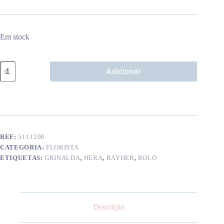
Em stock
Quantidade
Adicionar
de
Mini
grinalda
hera
em
rolo
REF:
5111200
CATEGORIA:
FLORISTA
ETIQUETAS:
GRINALDA
,
HERA
,
RAYHER
,
ROLO
Descrição