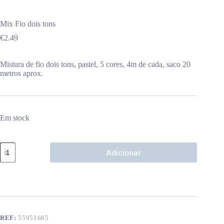
Mix Fio dois tons
€
2.49
Mistura de fio dois tons, pastel, 5 cores, 4m de cada, saco 20
metros aprox.
Em stock
Quantidade
Adicionar
de
Mix
Fio
dois
tons
REF:
55951685