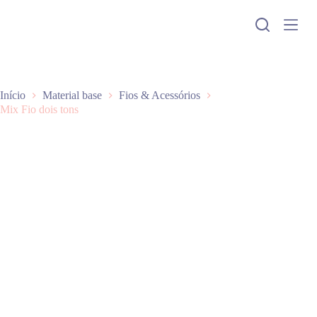
P
u
l
a
r
p
a
Início
Material base
Fios & Acessórios
r
Mix Fio dois tons
a
o
c
o
n
t
e
ú
d
o