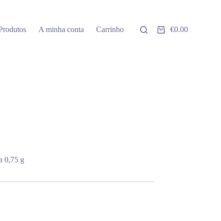
Produtos
A minha conta
Carrinho
€
0.00
Carrinho
de
compras
a 0,75 g