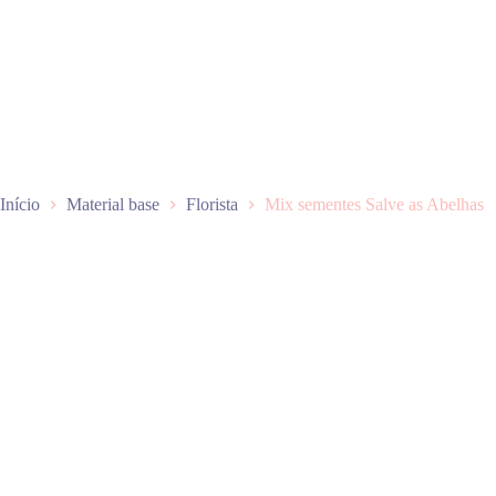
P
u
l
a
r
p
a
r
a
o
Início
Material base
Florista
Mix sementes Salve as Abelhas
c
o
n
t
e
ú
d
o