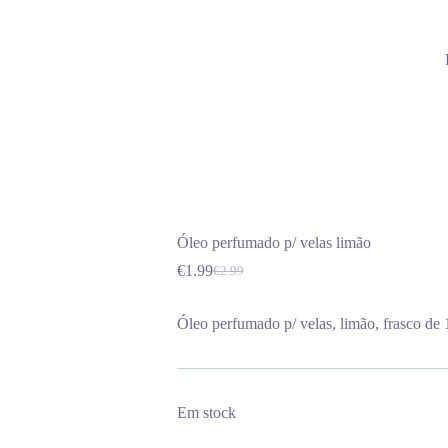
Óleo perfumado p/ velas limão
€
1.99
€
2.99
O
O
preço
preço
original
atual
Óleo perfumado p/ velas, limão, frasco de 
era:
é:
€2.99.
€1.99.
Em stock