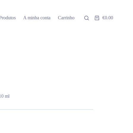
Produtos
A minha conta
Carrinho
€
0.00
Carrinho
de
compras
10 ml