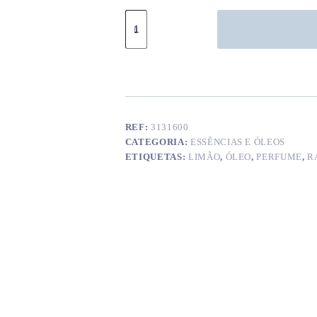
Quantidade
de
Óleo
perfumado
p/
velas
limão
REF:
3131600
CATEGORIA:
ESSÊNCIAS E ÓLEOS
ETIQUETAS:
LIMÃO
,
ÓLEO
,
PERFUME
,
R