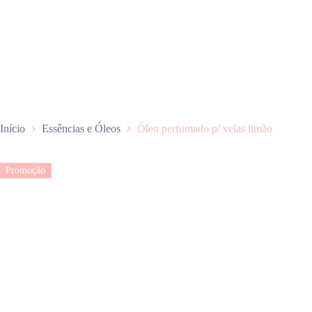
P
u
l
a
r
p
a
r
a
o
Início
Essências e Óleos
Óleo perfumado p/ velas limão
c
o
n
Promoção
t
e
ú
d
o