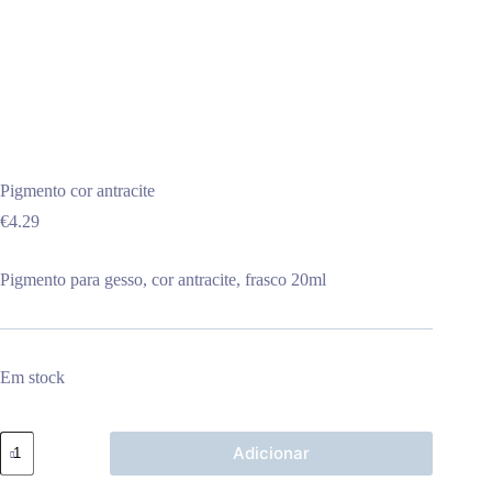
Pigmento cor antracite
€
4.29
Pigmento para gesso, cor antracite, frasco 20ml
Em stock
Quantidade
Adicionar
de
Pigmento