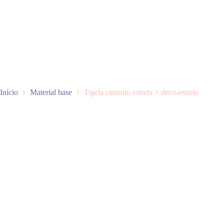
P
u
l
a
r
p
a
r
a
o
Início
Material base
Tigela cimento estrela + deco-estrela
c
o
n
t
e
ú
d
o