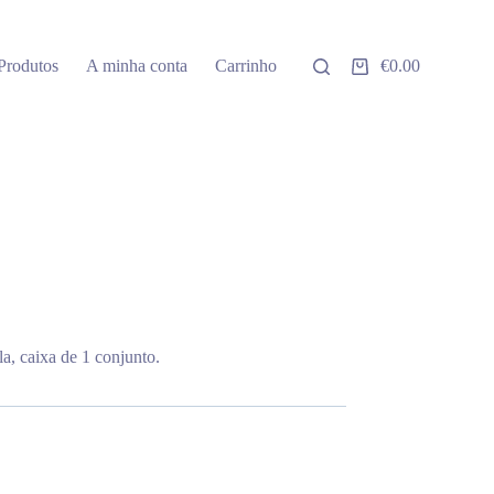
Produtos
A minha conta
Carrinho
€
0.00
Carrinho
de
compras
la, caixa de 1 conjunto.