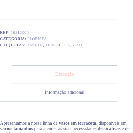
terracota
40
mm
REF:
56312000
CATEGORIA:
FLORISTA
ETIQUETAS:
RAYHER
,
TERRACOTA
,
VASO
Descrição
Informação adicional
Apresentamos a nossa linha de
vasos em terracota
, disponíveis em
vários tamanhos
para atender às suas necessidades
decorativas
e de