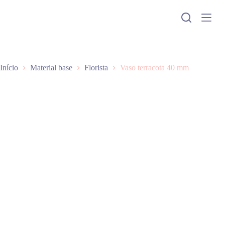
P
u
l
a
r
p
a
Início
Material base
Florista
Vaso terracota 40 mm
r
a
o
c
o
n
t
e
ú
d
o