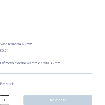
Vaso terracota 40 mm
€
0.70
Diâmetro exterior 40 mm e altura 35 mm
Em stock
Quantidade
Adicionar
de
Vaso