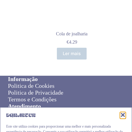
Cola de joalharia
€
4.29
Ler mais
Informação
Politica de Cookies
Politica de Privacidade
Termos e Condições
Atendimento
Sobre Nós
Livro de Reclamações
Online Disput Resolution
Este site utiliza cookies para proporcionar uma melhor e mais personalizada
experiência de nevagação. Consentir a sua utilização permitirá a melhor utilização do