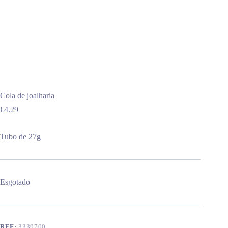
Cola de joalharia
€
4.29
Tubo de 27g
Esgotado
REF:
3339700