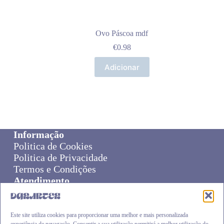
Ovo Páscoa mdf
€
0.98
Adicionar
Informação
Politica de Cookies
Politica de Privacidade
Termos e Condições
Atendimento
Sobre Nós
Livro de Reclamações
Online Disput Resolution
Este site utiliza cookies para proporcionar uma melhor e mais personalizada