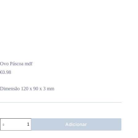
Ovo Páscoa mdf
€
0.98
Dimensão 120 x 90 x 3 mm
Quantidade
Adicionar
de
Ovo
Páscoa