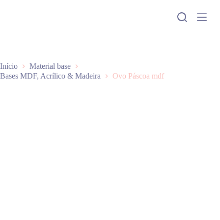
P
u
l
a
r
p
a
Início
Material base
r
Bases MDF, Acrílico & Madeira
Ovo Páscoa mdf
a
o
c
o
n
t
e
ú
d
o