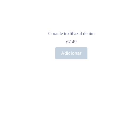
Corante textil azul denim
€
7.49
Adicionar