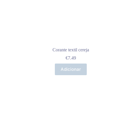
Corante textil cereja
€
7.49
Adicionar