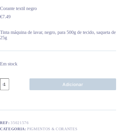
Corante textil negro
€
7.49
Tinta máquina de lavar, negro, para 500g de tecido, saqueta de
25g
Em stock
Quantidade
Adicionar
de
Corante
textil
negro
REF:
35021576
CATEGORIA:
PIGMENTOS & CORANTES