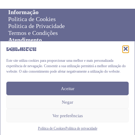
Informação
Politica de Cookies
Politica de Privacidade
Termos e Condições
Atendimento
Sobre Nós
Livro de Reclamações
Online Disput Resolution
Este site utiliza cookies para proporcionar uma melhor e mais personalizada
experiência de nevagação. Consentir a sua utilização permitirá a melhor utilização do
Cliente
website. O não consentimento pode afetar negativamente a utilização do website.
Carrinho
Envios e Devoluções
Finalizar Compra
Aceitar
Negar
DASARTES
.pt © 2026
Ver preferências
Política de Cookies
Política de privacidade
Siga-nos:
Facebook
|
Instagram