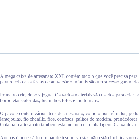
A mega caixa de artesanato XXL contém tudo o que você precisa para cr
para o tédio e as festas de aniversário infantis são um sucesso garantido
Primeiro crie, depois jogue. Os vários materiais são usados para criar 
borboletas coloridas, bichinhos fofos e muito mais.
O pacote contém vários itens de artesanato, como olhos trêmulos, pedras 
lantejoulas, fio chenille, fios, confetes, palitos de madeira, prende
Cola para artesanato também está incluída na embalagem. Caixa de arma
Apenas é necessário um par de tesouras, estas não estão incluídas no p