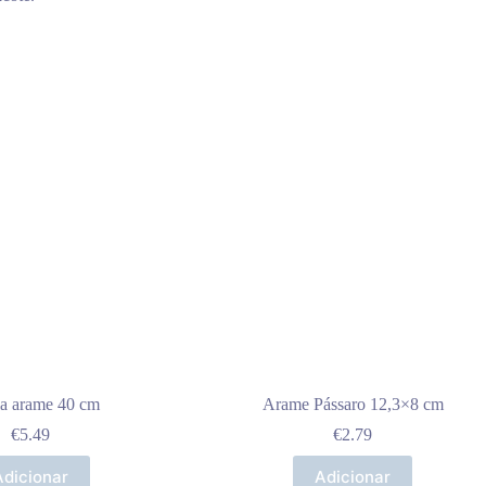
la arame 40 cm
Arame Pássaro 12,3×8 cm
€
5.49
€
2.79
Adicionar
Adicionar