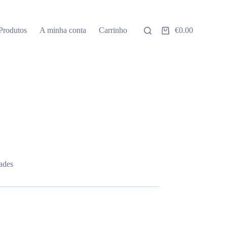
Produtos
A minha conta
Carrinho
€
0.00
Carrinho
de
compras
ades