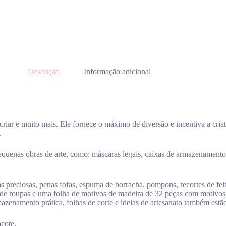
Descrição
Informação adicional
iar e muito mais. Ele fornece o máximo de diversão e incentiva a cria
.
pequenas obras de arte, como: máscaras legais, caixas de armazenamento a
preciosas, penas fofas, espuma de borracha, pompons, recortes de feltro,
dores de roupas e uma folha de motivos de madeira de 32 peças com moti
zenamento prática, folhas de corte e ideias de artesanato também estão
acote.