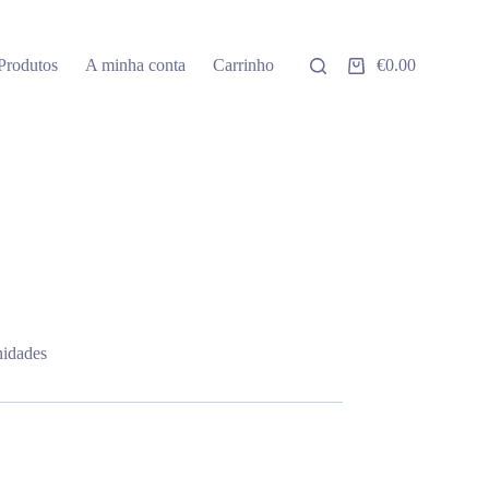
Produtos
A minha conta
Carrinho
€
0.00
Carrinho
de
compras
nidades