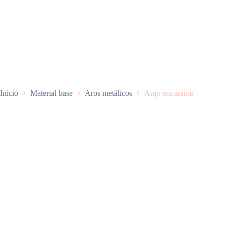
P
u
l
a
r
p
a
r
a
o
Início
Material base
Aros metálicos
Anjo em arame
c
o
n
t
e
ú
d
o