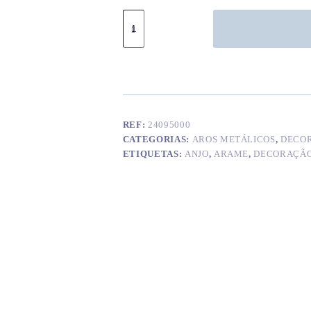
Quantidade
de
Anjo
em
arame
REF:
24095000
CATEGORIAS:
AROS METÁLICOS
,
DECO
ETIQUETAS:
ANJO
,
ARAME
,
DECORAÇÃ