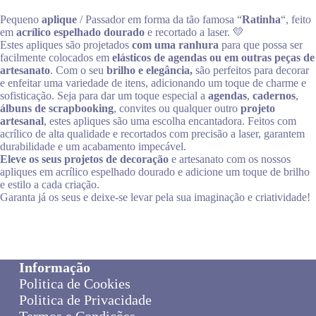
Pequeno
aplique
/ Passador em forma da tão famosa “
Ratinha
“, feito
em
acrílico espelhado dourado
e recortado a laser. 💛
Estes apliques são projetados
com uma ranhura
para que possa ser
facilmente colocados em
elásticos de agendas ou em outras peças de
artesanato
. Com o seu
brilho e elegância,
são perfeitos para decorar
e enfeitar uma variedade de itens, adicionando um toque de charme e
sofisticação. Seja para dar um toque especial a
agendas
,
cadernos
,
álbuns de scrapbooking
, convites ou qualquer outro
projeto
artesanal
, estes apliques são uma escolha encantadora. Feitos com
acrílico de alta qualidade e recortados com precisão a laser, garantem
durabilidade e um acabamento impecável.
Eleve os seus projetos de decoração
e artesanato com os nossos
apliques em acrílico espelhado dourado e adicione um toque de brilho
e estilo a cada criação.
Garanta já os seus e deixe-se levar pela sua imaginação e criatividade!
Informação
Politica de Cookies
Politica de Privacidade