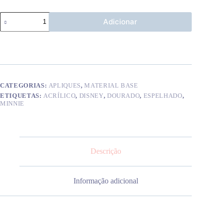
Quantidade
Adicionar
de
Aplique
Ratinha
CATEGORIAS:
APLIQUES
,
MATERIAL BASE
ETIQUETAS:
ACRÍLICO
,
DISNEY
,
DOURADO
,
ESPELHADO
,
MINNIE
Descrição
Informação adicional