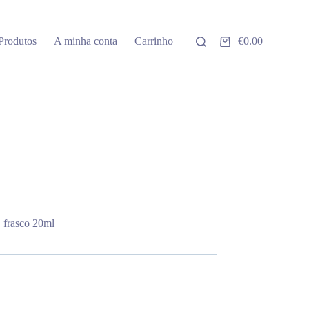
Produtos
A minha conta
Carrinho
€
0.00
Carrinho
de
compras
 frasco 20ml