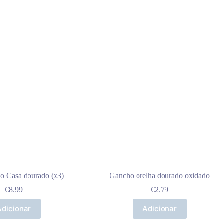
co Casa dourado (x3)
Gancho orelha dourado oxidado
€
8.99
€
2.79
Adicionar
Adicionar