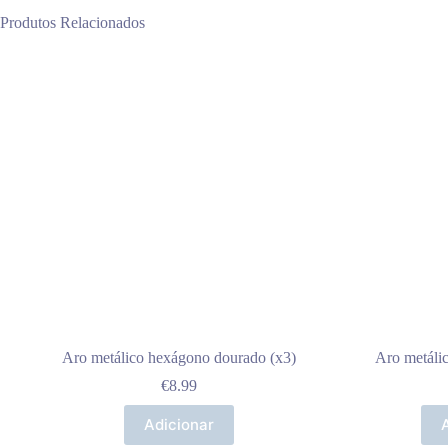
Produtos Relacionados
Aro metálico hexágono dourado (x3)
Aro metáli
€
8.99
Adicionar