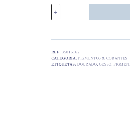
Quantidade
de
Pigmento
cor
amarelo
dourado
REF:
35016162
CATEGORIA:
PIGMENTOS & CORANTES
ETIQUETAS:
DOURADO
,
GESSO
,
PIGMEN