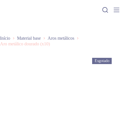
P
u
l
a
r
p
a
Início
Material base
Aros metálicos
r
Aro metálico dourado (x10)
a
o
c
Esgotado
o
n
t
e
ú
d
o