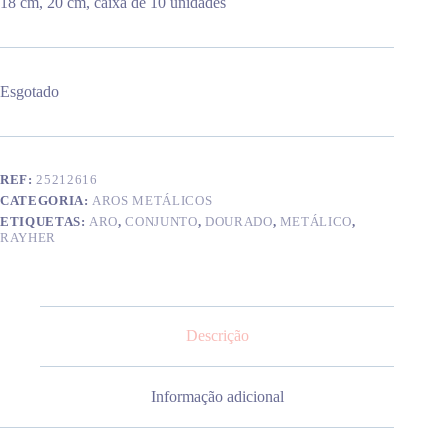
18 cm, 20 cm, caixa de 10 unidades
Esgotado
REF:
25212616
CATEGORIA:
AROS METÁLICOS
ETIQUETAS:
ARO
,
CONJUNTO
,
DOURADO
,
METÁLICO
,
RAYHER
Descrição
Informação adicional