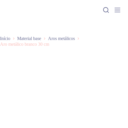
P
u
l
a
r
p
a
Início
Material base
Aros metálicos
r
Aro metálico branco 30 cm
a
o
c
o
n
t
e
ú
d
o