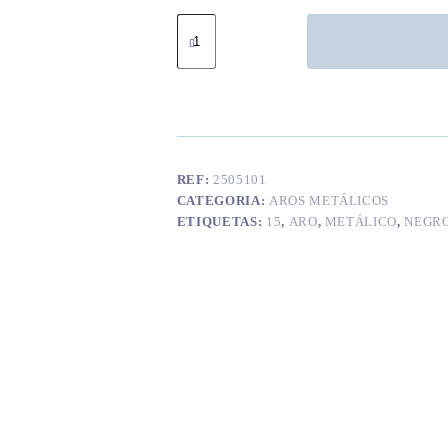
Quantidade
de
Aro
metálico
negro
15
cm
REF:
2505101
CATEGORIA:
AROS METÁLICOS
ETIQUETAS:
15
,
ARO
,
METÁLICO
,
NEGR