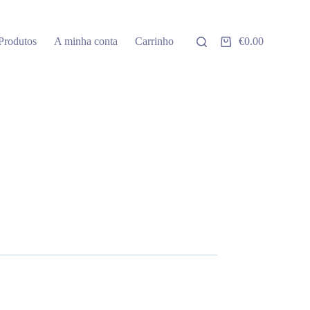
Produtos
A minha conta
Carrinho
€
0.00
Carrinho
de
compras