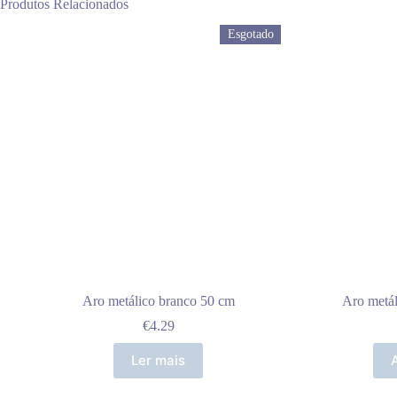
Produtos Relacionados
Esgotado
Aro metálico branco 50 cm
Aro metá
€
4.29
Ler mais