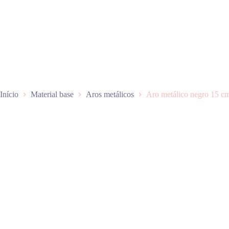
P
u
l
a
r
p
a
r
a
o
Início
Material base
Aros metálicos
Aro metálico negro 15 c
c
o
n
t
e
ú
d
o