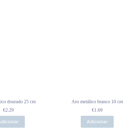
lico dourado 25 cm
Aro metálico branco 10 cm
€
2.29
€
1.69
Adicionar
Adicionar