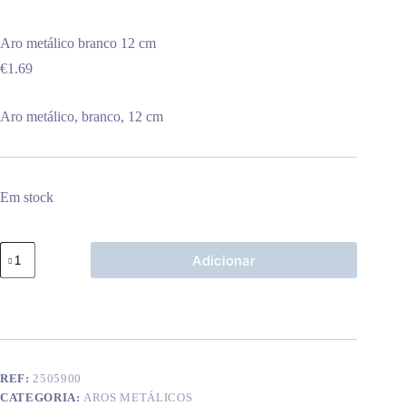
Aro metálico branco 12 cm
€
1.69
Aro metálico, branco, 12 cm
Em stock
Quantidade
Adicionar
de
Aro
metálico
branco
12
cm
REF:
2505900
CATEGORIA:
AROS METÁLICOS