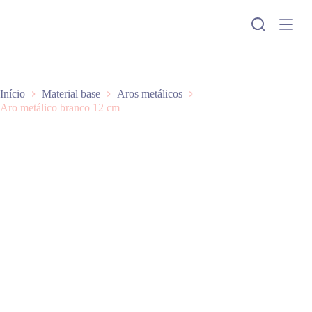
P
u
l
a
r
p
a
Início
Material base
Aros metálicos
r
Aro metálico branco 12 cm
a
o
c
o
n
t
e
ú
d
o