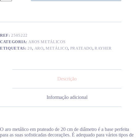
Aro
metálico
prateado
20
cm
REF:
2505222
CATEGORIA:
AROS METÁLICOS
ETIQUETAS:
20
,
ARO
,
METÁLICO
,
PRATEADO
,
RAYHER
Descrição
Informação adicional
O aro metálico em prateado de 20 cm de diâmetro é a base perfeita
para as suas sofisticadas decorações. É adequado para vários tipos de