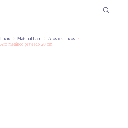
P
u
l
a
r
p
a
Início
Material base
Aros metálicos
r
Aro metálico prateado 20 cm
a
o
c
o
n
t
e
ú
d
o