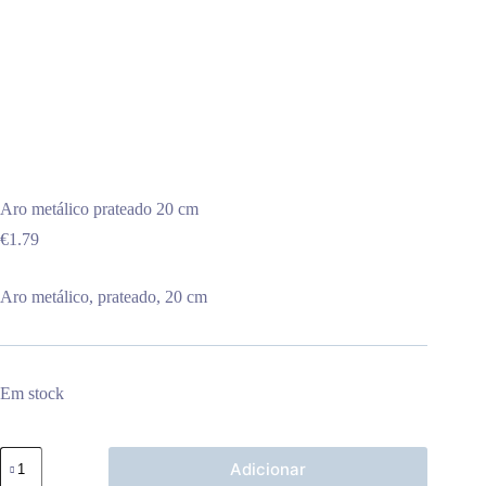
Aro metálico prateado 20 cm
€
1.79
Aro metálico, prateado, 20 cm
Em stock
Quantidade
Adicionar
de