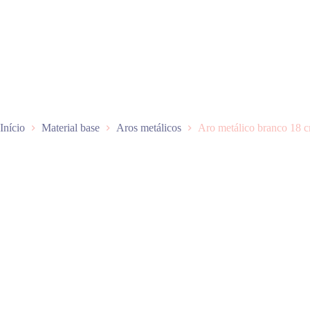
P
u
l
a
r
p
a
r
a
o
Início
Material base
Aros metálicos
Aro metálico branco 18 
c
o
n
t
e
ú
d
o