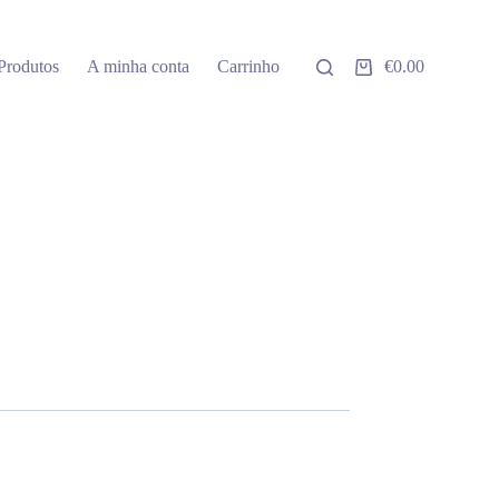
Produtos
A minha conta
Carrinho
€
0.00
Carrinho
de
compras