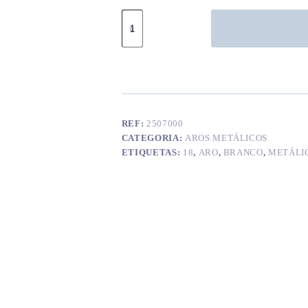
Quantidade
de
Aro
metálico
branco
18
cm
REF:
2507000
CATEGORIA:
AROS METÁLICOS
ETIQUETAS:
18
,
ARO
,
BRANCO
,
METÁLI