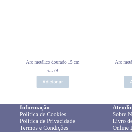
Aro metálico dourado 15 cm
Aro metá
€
1.79
Adicionar
Informação
Atendi
Politica de Cookies
Sobre N
Politica de Privacidade
Livro d
Termos e Condições
Online 