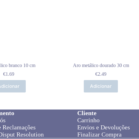
lico branco 10 cm
Aro metálico dourado 30 cm
€
1.69
€
2.49
Adicionar
Adicionar
mento
Cliente
ós
Carrinho
e Reclamações
Envios e Devoluções
Disput Resolution
Finalizar Compra