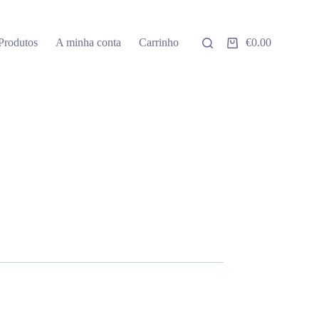
Produtos
A minha conta
Carrinho
€
0.00
Carrinho
de
compras