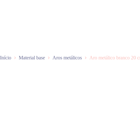
P
u
l
a
r
p
a
r
a
o
Início
Material base
Aros metálicos
Aro metálico branco 20 
c
o
n
t
e
ú
d
o