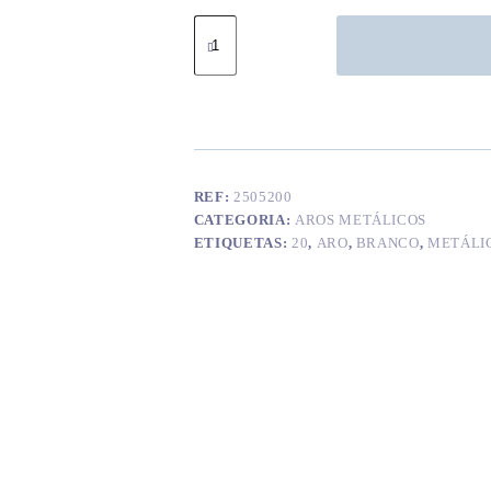
Quantidade
de
Aro
metálico
branco
20
cm
REF:
2505200
CATEGORIA:
AROS METÁLICOS
ETIQUETAS:
20
,
ARO
,
BRANCO
,
METÁLI