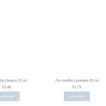
lico branco 35 cm
Aro metálico prateado 20 cm
€
3.49
€
1.79
Adicionar
Adicionar