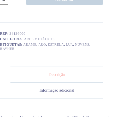
de
Arame
Lua
Crescente
+
Nuvens
REF:
24126000
CATEGORIA:
AROS METÁLICOS
ETIQUETAS:
ARAME
,
ARO
,
ESTRELA
,
LUA
,
NUVENS
,
RAYHER
Descrição
Informação adicional