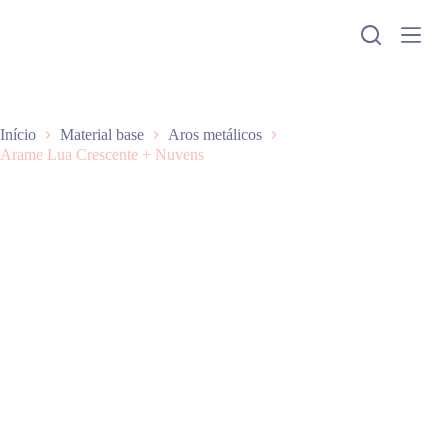
P
u
l
a
r
p
a
Início
Material base
Aros metálicos
r
Arame Lua Crescente + Nuvens
a
o
c
o
n
t
e
ú
d
o