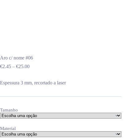
Aro c/ nome #06
Price
€
2.45
–
€
25.00
range:
€2.45
Espessura 3 mm, recortado a laser
through
€25.00
Tamanho
Material