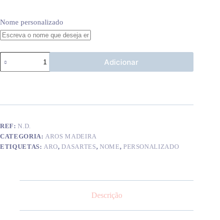
Nome personalizado
Quantidade
Adicionar
de
Aro
c/
nome
#06
REF:
N.D.
CATEGORIA:
AROS MADEIRA
ETIQUETAS:
ARO
,
DASARTES
,
NOME
,
PERSONALIZADO
Descrição