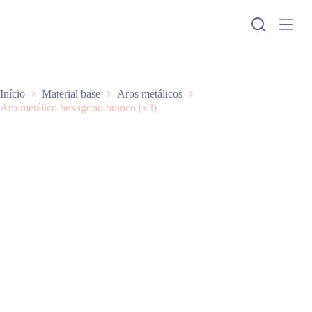
P
u
l
a
r
p
a
Início
Material base
Aros metálicos
r
Aro metálico hexágono branco (x3)
a
o
c
o
n
t
e
ú
d
o