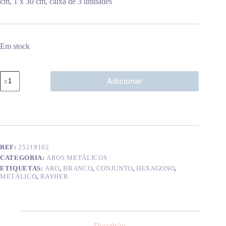
cm, 1 x 30 cm, caixa de 3 unidades
Em stock
Quantidade
Adicionar
de
Aro
metálico
hexágono
branco
(x3)
REF:
25219102
CATEGORIA:
AROS METÁLICOS
ETIQUETAS:
ARO
,
BRANCO
,
CONJUNTO
,
HEXAGONO
,
METÁLICO
,
RAYHER
Descrição