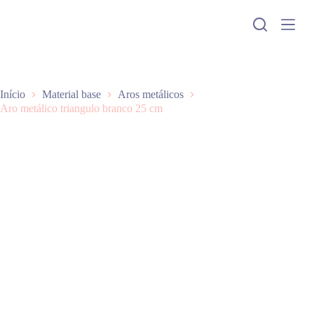
P
u
l
a
r
p
a
Início
Material base
Aros metálicos
r
Aro metálico triangulo branco 25 cm
a
o
c
o
n
t
e
ú
d
o