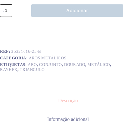
Quantidade
Adicionar
de
Aro
metálico
triangulo
branco
25
cm
REF:
25221616-25-B
CATEGORIA:
AROS METÁLICOS
ETIQUETAS:
ARO
,
CONJUNTO
,
DOURADO
,
METÁLICO
,
RAYHER
,
TRIANGULO
Descrição
Informação adicional