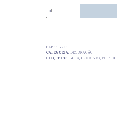
Quantidade
de
Bolas
acrilicas
50
mm
c/
abertura
(x6)
REF:
39471800
CATEGORIA:
DECORAÇÃO
ETIQUETAS:
BOLA
,
CONJUNTO
,
PLÁSTI