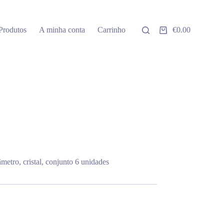
Produtos
A minha conta
Carrinho
€
0.00
Carrinho
de
compras
metro, cristal, conjunto 6 unidades