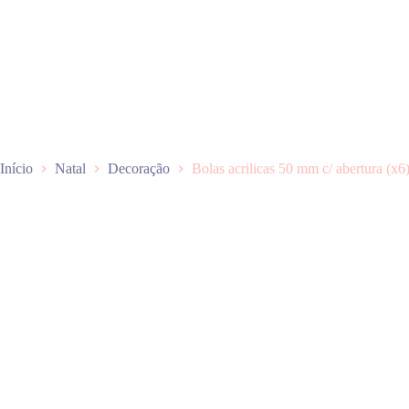
P
u
l
a
r
p
a
r
a
o
Início
Natal
Decoração
Bolas acrilicas 50 mm c/ abertura (x6
c
o
n
t
e
ú
d
o